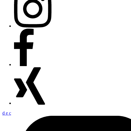
d
e
c